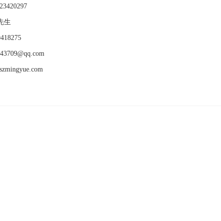
3420297
先生
418275
243709@qq.com
szmingyue.com