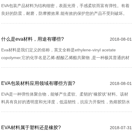
粒仍然……
EVA包装产品材料为结构细密，表面光滑，手感柔软而富有弹性。有着
良好的防震，耐磨，防摩擦效果.能有效的保护您的产品不受到破坏。
EVA可制作成不同规格，A级、B级、彩色、硬度可做到25-80度
什么是eva材料，用途有哪些?
2018-08-01
​Eva材料是我们定义的俗称，英文全称是ethylene-vinyl acetate
copolymer,它的化学名是乙烯-醋酸乙烯酯共聚物 ,是一种极其普通的材
料，是日常生活中比较常见的一类中底材料，用它制成的成品具有柔软
性好、防震、防滑、抗压力性强，如我们常见的EVA拖鞋、棉鞋、EVA
手机保护套、EVA导管等。
EVA包装材料应用领域有哪些方面?
2018-08-01
EVA是一种弹性体聚合物，能够产生柔软、柔韧的“橡胶状”材料。该材
料具有良好的透明度和光泽度，低温韧性，抗应力开裂性，热熔胶防水
性能和抗紫外线辐射性。根据EVA的特性，常被制作成防震包装材料。
下面就为大家介绍EVA包装材料的主要应用领域!
EVA材料属于塑料还是橡胶?
2018-07-31