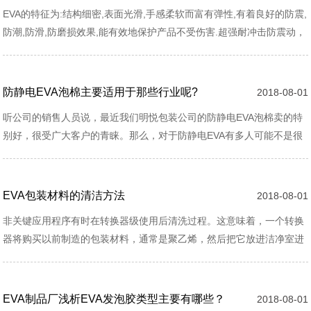
EVA的特征为:结构细密,表面光滑,手感柔软而富有弹性,有着良好的防震,
防潮,防滑,防磨损效果,能有效地保护产品不受伤害.超强耐冲击防震动，
不含污染性化学和变性的可塑性.产品通过UL认证，达到V0等级具有良
好的电气性能.eva包装一次成型内衬、电脑锣EVA一次成型内衬适用于
所有电话机、手机、计算机、化妆礼品、音箱、玩具……
防静电EVA泡棉主要适用于那些行业呢?
2018-08-01
听公司的销售人员说，最近我们明悦包装公司的防静电EVA泡棉卖的特
别好，很受广大客户的青睐。那么，对于防静电EVA有多人可能不是很
了解，它有哪些用途呢?主要适用于那些行业呢?今天，我们一起去简单
了解一下吧。 静电是在生产、生活中普遍存在的一种自然现象。早在
20世纪50年代初，欧美各国已经开始在半导体……
EVA包装材料的清洁方法
2018-08-01
​非关键应用程序有时在转换器级使用后清洗过程。这意味着，一个转换
器将购买以前制造的包装材料，通常是聚乙烯，然后把它放进洁净室进
行擦拭和包装。典型的是通常被挤出的材料被带入洁净室以转换成一个
EVA包装材料。这通常导致最终用户在颗粒物水平和添加剂污染方面存
在很大的不一致性。一个后清洗过程可以去除袋上的总污染，然而，颗
EVA制品厂浅析EVA发泡胶类型主要有哪些？
2018-08-01